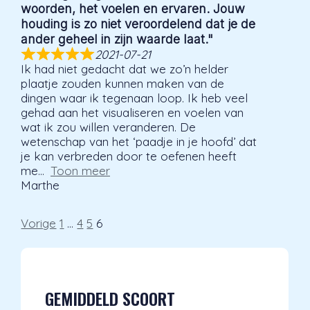
woorden, het voelen en ervaren. Jouw
houding is zo niet veroordelend dat je de
ander geheel in zijn waarde laat."
2021-07-21
Ik had niet gedacht dat we zo’n helder
plaatje zouden kunnen maken van de
dingen waar ik tegenaan loop. Ik heb veel
gehad aan het visualiseren en voelen van
wat ik zou willen veranderen. De
wetenschap van het ‘paadje in je hoofd’ dat
je kan verbreden door te oefenen heeft
me
Toon meer
Marthe
Site
Pagina
Pagina
Pagina
Pagina
Vorige
1
…
4
5
6
beoordelingen
navigatie
GEMIDDELD SCOORT