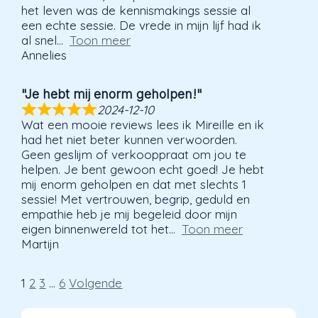
het leven was de kennismakings sessie al
een echte sessie. De vrede in mijn lijf had ik
al snel
Toon meer
Annelies
"Je hebt mij enorm geholpen!"
2024-12-10
Wat een mooie reviews lees ik Mireille en ik
had het niet beter kunnen verwoorden.
Geen geslijm of verkooppraat om jou te
helpen. Je bent gewoon echt goed! Je hebt
mij enorm geholpen en dat met slechts 1
sessie! Met vertrouwen, begrip, geduld en
empathie heb je mij begeleid door mijn
eigen binnenwereld tot het
Toon meer
Martijn
Site
Pagina
Pagina
Pagina
Pagina
1
2
3
…
6
Volgende
beoordelingen