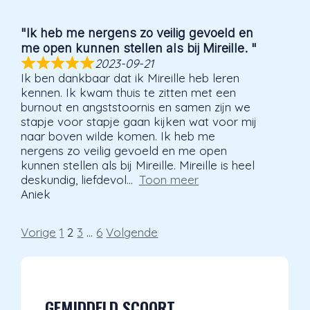
"Ik heb me nergens zo veilig gevoeld en
me open kunnen stellen als bij Mireille. "
2023-09-21
Ik ben dankbaar dat ik Mireille heb leren
kennen. Ik kwam thuis te zitten met een
burnout en angststoornis en samen zijn we
stapje voor stapje gaan kijken wat voor mij
naar boven wilde komen. Ik heb me
nergens zo veilig gevoeld en me open
kunnen stellen als bij Mireille. Mireille is heel
deskundig, liefdevol
Toon meer
Aniek
Site
Pagina
Pagina
Pagina
Pagina
Vorige
1
2
3
…
6
Volgende
beoordelingen
navigatie
GEMIDDELD SCOORT